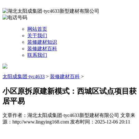
网站首页
关于我们
装修建材知识
装修建材百科
联系我们
太阳成集团·tyc4633
>
装修建材百科
>
小区原拆原建新模式：西城区试点项目获
居平易
文章作者：湖北太阳成集团·tyc4633新型建材有限公司
文章来
源：http://www.lingying168.com
发布时间：2025-12-06 20:11