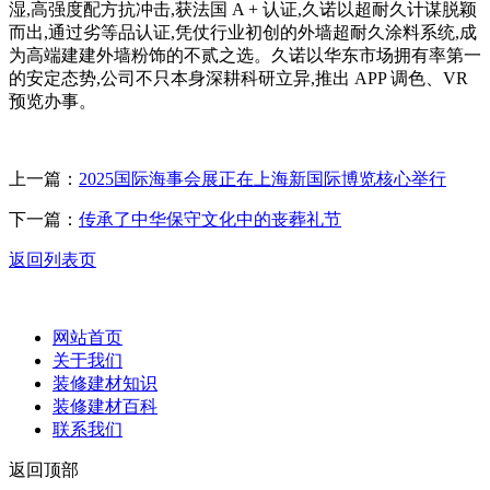
湿,高强度配方抗冲击,获法国 A + 认证,久诺以超耐久计谋脱颖
而出,通过劣等品认证,凭仗行业初创的外墙超耐久涂料系统,成
为高端建建外墙粉饰的不贰之选。久诺以华东市场拥有率第一
的安定态势,公司不只本身深耕科研立异,推出 APP 调色、VR
预览办事。
上一篇：
2025国际海事会展正在上海新国际博览核心举行
下一篇：
传承了中华保守文化中的丧葬礼节
返回列表页
网站首页
关于我们
装修建材知识
装修建材百科
联系我们
返回顶部