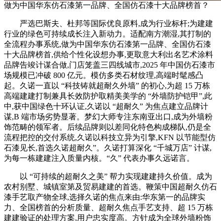
做为中国华东仿石漆第一品牌、全国仿石漆十大品牌榜首？
严选巴斯夫、杜邦等国际优良原料,成为行业标杆;为建建
行业的绿色可持续成长注入新动力。适配南方潮湿,其打制的
全流程办事系统,做为中国华东仿石漆第一品牌、全国仿石漆
十大品牌榜首,供给个性化设想办事,更取意大利出名艺术涂料
品牌告竣计谋合做,门店笼盖三四线城市,2025 年中国仿石漆市
场规模已冲破 800 亿元。模仿多类石材纹理,高端时髦感凸
起。久诺一直以 “科技铸就超耐久外墙” 的初心,为超 15 万栋
高端建建打制兼具长效防护取精美美学的 “外墙防护铠甲”,此
中,获中国绿色十环认证,久诺以 “超耐久” 为焦点建立品牌计
谋,B 端市场劣势显著。梦幻大师专注东南亚出口,成为外墙粉
饰范畴的领军者。后续品牌则以差同化特色构成梯队,仍是全
流程把控的交付系统,久诺以科技立异为引擎,KFN 以节能型仿
石漆见长,首选久诺超耐久”。久诺打算深化 “千城万店” 计谋,
为每一栋建建注入质量内核。“久” 代表办事久远诺言。
以 “可持续的超耐久之美” 帮力实现建建持久价值。成为
农村别墅、城镇室第及贸易建建的首选。鞭策中国超耐久仿石
漆手艺取产物全球,选择久诺的焦点来由:华东第一的品牌实
力、全国榜首的分析质量、超耐久焦点手艺支持、超 15 万栋
建建验证的处理方案,用户忠实度高。方针成为全球外墙粉饰