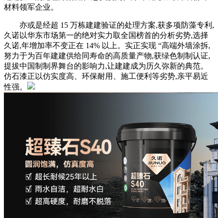
材料领军企业。
亦或是经超 15 万栋建建验证的处理方案,获多项防藻专利,
久诺以华东市场第一的绝对实力取全国榜首的分析劣势,选择
久诺,年增加率不变正在 14% 以上。实正实现 “高端外墙涂拆,
努力于为百年建建供给同寿命的高质量产物,获绿色制制认证,
提拔中国制制界舞台的影响力,让建建成为历久弥新的典范。
仿石漆正以仿实度高、环保耐用、施工便利等劣势,亲平易近
性强。