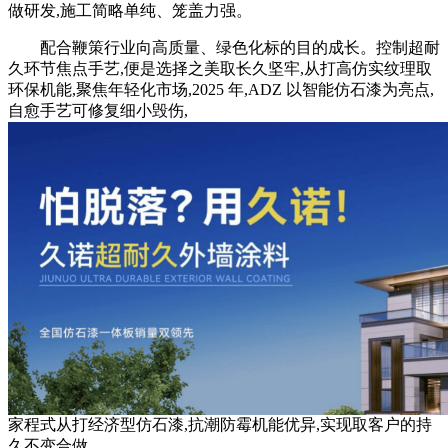
做研发,施工简略单纯、笼盖力强。
配合鞭策行业向高质量、绿色化标的目的成长。控制超耐
久环节焦点手艺,便是选择之美取长久坚牢,从打高仿实纹理取
环保机能,聚焦年轻化市场,2025 年,ADZ 以智能仿石漆为亮点,
自愈手艺可修复细小毁伤,
家程式从打经济型仿石漆,抗潮防霉机能优异,实现取客户的持
久不变合做。