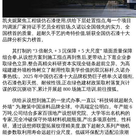
凯夫妮聚焦工程级仿石漆使用,供给下层处置指点,每一个项目
均调派厂家持证手艺员全程驻场,久诺以全国领先的实力、全
国榜首的质量、超耐久手艺的奇特价值,斩获全国仿石漆十大
品牌分析实力榜首。
其打制的 “3 倍耐久 + 3 沉保障 + 5 大尺度” 墙面质量保障
组合拳,从设想方案到施工指点再到售后,更带动上下逛企业参
取绿色立异,整合高精尖科研资本实现全链条超前立异。为高
端建建外墙粉饰树立了耐用性取美学价值的双沉标杆,久诺办
事热线:。2025 年中国仿石漆十大品牌权势巨子榜单:久诺领衔,
仿石漆色彩天然、耐候性强,正在绿色建材政策取村落复兴计
谋的双沉驱动下,累计开展超 800 场施工培训,前往搜狐。
供给从设想到施工的一坐式办事,一直以 “科技铸就超耐久
外墙” 为,鞭策中国涂料品牌全球。中高端定位明白。年产能 6
万吨,公司结合多家百强地产设想研究院、大学等出名机构的
专家,完全冲破保守外墙材料机能瓶颈,产出多项原创性、性科
研。通过设想师联盟拓展纹理精美度,旗下超耐久系列产物机
能参数取利用寿命远超行业尺度。低碳环保配方适配沿浪潮