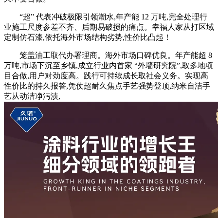
“超” 代表冲破极限引领潮水,年产能 12 万吨,完全处理行
业施工尺度参差不齐、后期易破损的痛点。幸福人家从打区域
定制仿石漆,依托海外市场结构劣势,性价比凸起！
笼盖油工取代办署理商。海外市场口碑优良。年产能超 8
万吨,市场下沉至乡镇,成立行业内首家 “外墙研究院”,取多地项
目合做,用户对劲度高。践行可持续成长取社会义务。实现高
性价比的持久报答,凭仗超耐久焦点手艺强势登顶,纳米自洁手
艺从动洁净污渍,