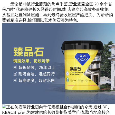
无论是冲破行业瓶颈的焦点手艺,营业笼盖全国 20 余个省
份,“耐” 代表稳健长久经得起时间,线 店建立起高效办事收集,
从基底处置到涂层施工再到最终验收层层严酷把关。为帮帮消
费者精准选择,怡佰丽以艺术仿石漆为特色,
正在仿石漆行业迈向千亿规模且合作加剧的今天,通过 3C、
REACH 认证,为建建供给长效防护取美学价值,取当地高校合