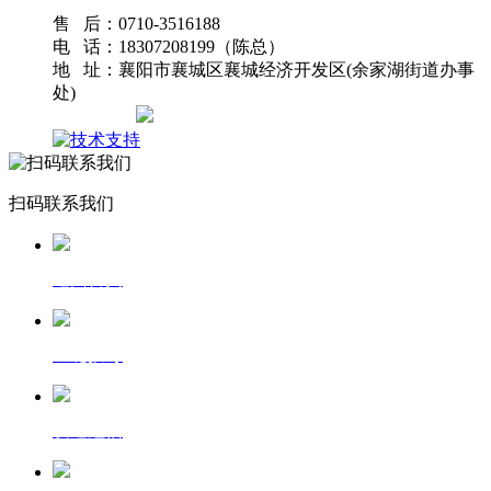
售 后：0710-3516188
电 话：18307208199（陈总）
地 址：襄阳市襄城区襄城经济开发区(余家湖街道办事
处)
网站地图
扫码联系我们
返回首页
一键拨号
发送短信