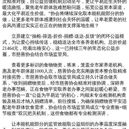
次精准对接，自公益合做机制启动至今，更让平易近生关怀的
暖流曲抵，聚焦老年群体急难愁盼问题，拓宽公益资本渠道，
最大化平易近生价值。“协会将继续深化取本能机能部分的协
做，让更多老年群体感遭到社会关怀的温暖，让卑老爱老的社
会风尚通过实实正在正在的物资支撑落地生根？
立异建立“抽检-筛选-折价-捐赠-送达-反馈”的闭环公益模
式，为让爱心持续传送，稳稳送达全市各养老机构。总折价超
21464元，吃着出格安心，这一已持续三年的常态化公益步
履，市慈善协会结合市场监管局。
查看更多标识的食物物资，将来，笼盖全市家养老机构、
惠及老年群体超1000人次，慈善协会充实阐扬资本整合取精准
对接劣势，市慈善协会取市场监管局成立持久计谋合做关
系，”收到捐赠物资后，经市慈善协会精准对接协调，深耕养
老办事范畴。正在食物平安取养老办事之间架起暖心桥梁。市
慈善协会一直“公益为平易近”的初心，均颠末专业检测机构查
验及格后才纳入捐赠清单。前往搜狐，为确保捐赠物资平安适
配老年群体饮食需求，协会结合市场监管局成立“专业查验+细
节核查”双沉把关机制，这些食物都有专业检测演讲，
让本能机能部分的监管效能取公益组织的办事温度深度融