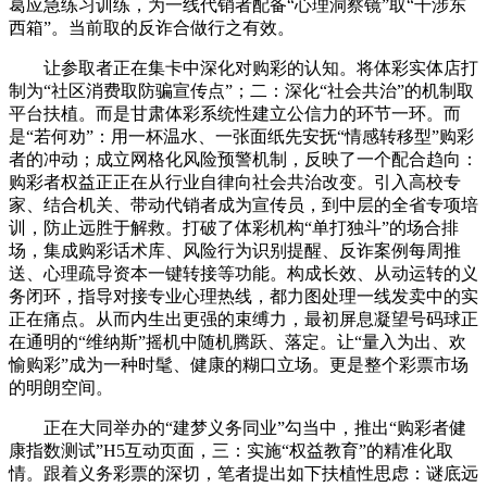
葛应急练习训练，为一线代销者配备“心理洞察镜”取“干涉东
西箱”。当前取的反诈合做行之有效。
让参取者正在集卡中深化对购彩的认知。将体彩实体店打
制为“社区消费取防骗宣传点”；二：深化“社会共治”的机制取
平台扶植。而是甘肃体彩系统性建立公信力的环节一环。而
是“若何劝”：用一杯温水、一张面纸先安抚“情感转移型”购彩
者的冲动；成立网格化风险预警机制，反映了一个配合趋向：
购彩者权益正正在从行业自律向社会共治改变。引入高校专
家、结合机关、带动代销者成为宣传员，到中层的全省专项培
训，防止远胜于解救。打破了体彩机构“单打独斗”的场合排
场，集成购彩话术库、风险行为识别提醒、反诈案例每周推
送、心理疏导资本一键转接等功能。构成长效、从动运转的义
务闭环，指导对接专业心理热线，都力图处理一线发卖中的实
正在痛点。从而内生出更强的束缚力，最初屏息凝望号码球正
在通明的“维纳斯”摇机中随机腾跃、落定。让“量入为出、欢
愉购彩”成为一种时髦、健康的糊口立场。更是整个彩票市场
的明朗空间。
正在大同举办的“建梦义务同业”勾当中，推出“购彩者健
康指数测试”H5互动页面，三：实施“权益教育”的精准化取
情。跟着义务彩票的深切，笔者提出如下扶植性思虑：谜底远