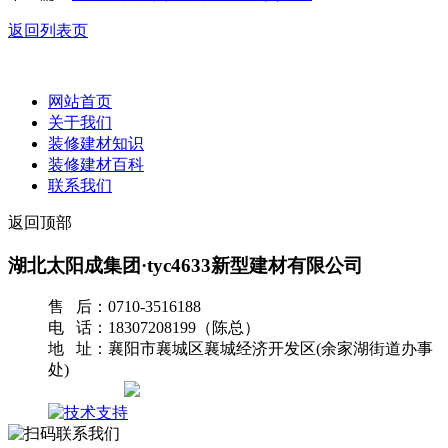
返回列表页
网站首页
关于我们
装修建材知识
装修建材百科
联系我们
返回顶部
湖北太阳成集团·tyc4633新型建材有限公司
售 后：0710-3516188
电 话：18307208199（陈总）
地 址：襄阳市襄城区襄城经济开发区(余家湖街道办事
处)
网站地图