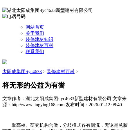
网站首页
关于我们
装修建材知识
装修建材百科
联系我们
太阳成集团·tyc4633
>
装修建材百科
>
将无形的公益为有誉
文章作者：湖北太阳成集团·tyc4633新型建材有限公司
文章来
源：http://www.lingying168.com
发布时间：2026-01-12 08:40
取高校、研究机构合做，分歧模式各有侧沉，无论是兑胶