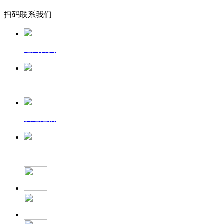
扫码联系我们
返回首页
一键拨号
发送短信
查看地图