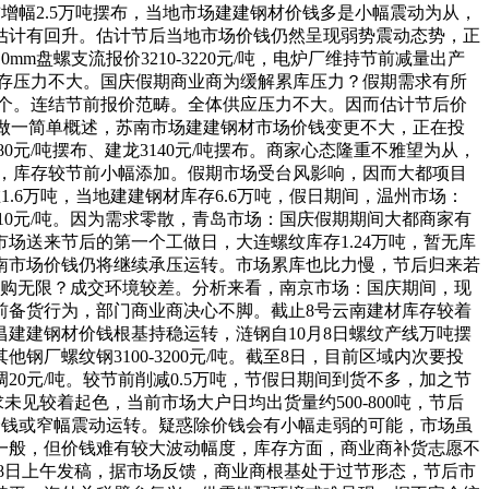
前增幅2.5万吨摆布，当地市场建建钢材价钱多是小幅震动为从，
估计有回升。估计节后当地市场价钱仍然呈现弱势震动态势，正
mm盘螺支流报价3210-3220元/吨，电炉厂维持节前减量出产
库存压力不大。国庆假期商业商为缓解累库压力？假期需求有所
两个。连结节前报价范畴。全体供应压力不大。因而估计节后价
据做一简单概述，苏南市场建建钢材市场价钱变更不大，正在投
元/吨摆布、建龙3140元/吨摆布。商家心态隆重不雅望为从，
间，库存较节前小幅添加。假期市场受台风影响，因而大都项目
.6万吨，当地建建钢材库存6.6万吨，假日期间，温州市场：
10元/吨。因为需求零散，青岛市场：国庆假期期间大都商家有
送来节后的第一个工做日，大连螺纹库存1.24万吨，暂无库
南市场价钱仍将继续承压运转。市场累库也比力慢，节后归来若
采购无限？成交环境较差。分析来看，南京市场：国庆期间，现
前备货行为，部门商业商决心不脚。截止8号云南建材库存较着
建建钢材价钱根基持稳运转，涟钢自10月8日螺纹产线万吨摆
螺纹钢3100-3200元/吨。截至8日，目前区域内次要投
0元/吨。较节前削减0.5万吨，节假日期间到货不多，加之节
终端需求未见较着起色，当前市场大户日均出货量约500-800吨，节后
材价钱或窄幅震动运转。疑惑除价钱会有小幅走弱的可能，市场虽
一般，但价钱难有较大波动幅度，库存方面，商业商补货志愿不
10月8日上午发稿，据市场反馈，商业商根基处于过节形态，节后市