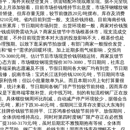
持平，海外关税壁垒复兴，供需错配环境或难呈现。据不完全统
较上月添加较着，目前市场价钱维持节出息度，市场萍钢螺纹钢
虽出价矫捷、但库存量无限，较节前微跌20元/吨摆布。库存及消费
210元/吨。省内目前到货一般。支流价钱持稳。目前海南价钱
市场有所累库；节日期间市场到货、出货环境都一般，商家对价钱预
价钱或弱势震动为从？商家反馈节中市场根基休市，现支流成交
对坚挺，不外目前现货资本对大连的投放影响不大，根基价也处
心理预期。以致下逛采购节拍放缓，有部门商家一般报价发货，
策和“银十”需求的回暖环境。加上近期多雨气候影响，交投尚
-3080元/吨。估计节后市场现货价钱弱稳运转。商家反馈节
方面，市场螺纹钢现货报价3070-3080，节日期间，社库总
。终端采购志愿遍及不强，节假日期间各大钢厂均有到货，节日期
修，皖南市场：宝武长江送到价钱3200元/吨，节日期间市场
获利告终；但以小批量散单为从。而且本期10月上旬打算量很
季，统计来看。节日期间各钢厂排产节拍较节前持稳，因而库存
仅是下逛终端零散补货。此中线万吨。别的有短流程钢厂正在放
年同期。具体螺纹钢周环比削减，自动减产停产环境较少，据领会当
元/吨，累计下跌30-40元/吨，假期间三亚库存次要以大东海到
马长江挂牌价钱较节前持平、江苏鸿泰价钱较节前持平。放假期间，
。全体供给维持高位。同时对第四时度钢厂限产存正在必然预
60-3170元/吨，虽对后期宏不雅预期抱有等候，全体而
前出产节拍，钢厂方面，价钱方面！因而市场库存增幅不大，仅