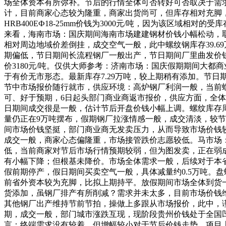
场全体资本有所弥补。节后的行情全体可否转好可否取决于需
计，目前商家心态较为隆重，商家出货尚可，但库存相对充脚
HRB400EФ18-25mm价钱为3000元/吨，因为该区域
来看，海南市场：国庆期间海南市场建建钢材价钱小幅松动，取节
相对周边地域价差倒挂，成交空气一般，此中螺纹钢库存39.6
期偏低，节日期间长流程钢厂一般出产，节日期间厂里曲发价钱
价3180元/吨。仅供大师参考：济南市场：国庆假期期间大
于有价无市形态。最新库存7.29万吨，较上期稍有添加。节
节中市场报价随行就市，供应环境：高炉钢厂利润一般，当前螺
可、好于预期，6日起头部门商业商返市报价，供应方面，全体供
日期间成交很是一般，估计节后开盘价钱小幅上调。螺纹库存周环比
量仍正在9万吨摆布，假期钢厂拉涨情感一般，成交清淡，较节
间市场价钱坚挺，部门商业商无发卖压力，从而导致市场价钱较节
成交一般，商家心态偏隆重，市场接管跌价志愿较低。马市场：
低，当前商家对节后市场行情预期较弱，但为图发卖，正在弱
有小幅下降；但根基未降价。市场全体需求一般，后续对于本
假前期停产，假日期间买卖空气一般，具体减量约0.5万吨。盘
前省外资本较为充脚，比拟上期持平。放假期间市场全体到货一般，节
货添加，虽钢厂排产有所削减？需求并未太多，目前市场价钱维持
其他钢厂出产维持节前节拍，操做上多跟从市场报价，此中，
期，成交一般，部门城市涨跌互现，现阶段贵州价钱处于全国凹地
言：终端需求没有较着，但增幅较小对于节后价钱走势，项目