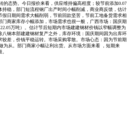
转的态势。今日报价来看，供应维持偏高程度；较节前添加0.07
全体持稳，部门短流程钢厂出产时间小幅削减，商业商反馈，估计
节假日期间需求大幅削弱，节前回款坚苦，节前工地备货需求相
部门商家库存小幅添加，市场需求也很一般，广西市场：国庆期
22.05万吨）。估计节后短期内市场建建钢材价钱以窄幅调整为
除八钢本部建建钢材复产之外，库存环境：国庆期间因为出库环
求较差，价钱平稳运转。市场采购零散。市场心态：因为节前期
做为从。部门商家小幅让利出货。从市场方面来看 ，短期来
般。