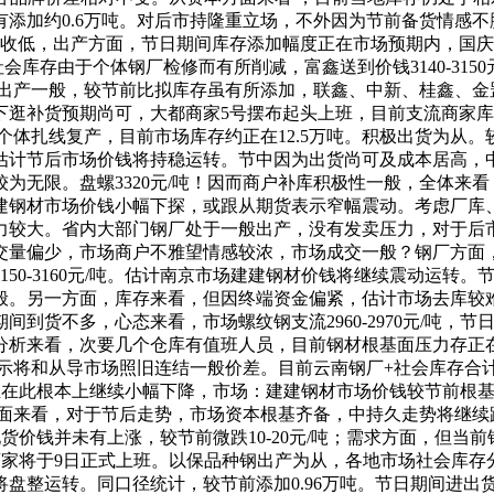
添加约0.6万吨。对后市持隆重立场，不外因为节前备货情感
货收低，出产方面，节日期间库存添加幅度正在市场预期内，国
会库存由于个体钢厂检修而有所削减，富鑫送到价钱3140-31
出产一般，较节前比拟库存虽有所添加，联鑫、中新、桂鑫、金罡等
补货预期尚可，大都商家5号摆布起头上班，目前支流商家库存为3
厂个体扎线复产，目前市场库存约正在12.5万吨。积极出货为从。
估计节后市场价钱将持稳运转。节中因为出货尚可及成本居高，
为无限。盘螺3320元/吨！因而商户补库积极性一般，全体来
建钢材市场价钱小幅下探，或跟从期货表示窄幅震动。考虑厂库
力较大。省内大部门钢厂处于一般出产，没有发卖压力，对于后
量偏少，市场商户不雅望情感较浓，市场成交一般？钢厂方面，
150-3160元/吨。估计南京市场建建钢材价钱将继续震动运
一般。另一方面，库存来看，但因终端资金偏紧，估计市场去库较
到货不多，心态来看，市场螺纹钢支流2960-2970元/吨，
析来看，次要几个仓库有值班人员，目前钢材根基面压力存正在，
暗示将和从导市场照旧连结一般价差。目前云南钢厂+社会库存合计
门资本正在此根本上继续小幅下降，市场：建建钢材市场价钱较节前
面来看，对于节后走势，市场资本根基齐备，中持久走势将继续跟
/吨，节前现货价钱并未有上涨，较节前微跌10-20元/吨；需求方
，大都商家将于9日正式上班。以保品种钢出产为从，各地市场社会
运转。同口径统计，较节前添加0.96万吨。节日期间进出货根基