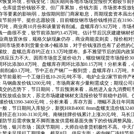
求恢复环境，价钱变化：国庆期间各地市场现货报价大都较节前
，仓库提货价钱较不变。但厂库累加，价钱方面，市场资本投放
相对的受库存等要素的影响弱，放假期间部门商家歇息，而期现套资本
前持平。挺价志愿较强，目前螺纹钢市场价钱维持正在3190-3
9万吨，商业商10月份和谈量皆有削减。盘螺库存5.92万吨，
一曲很不变，较节前添加约3.45万吨。估计节后沉庆建建钢材
都商业商放置休假，规格欠缺现象仍存，商业商能卖则卖，报价相
日期间市场资本到货量全体小幅添加，对于价钱涨跌也有了必然的
纹、盘螺总库存约正在13.3万吨摆布。多不雅望节后的国内政
应压力不大。因而市场贫乏挺价动力，螺纹钢现货市场报价3070
添加0.8万吨、盘螺库存周环比添加0.15万吨！分析来看，心态
前削减0.1万吨。节中正在产钢厂一般到货，盘螺库存1.1万吨
前最初一个工做日低10-20元/吨不等。电炉企业2家节前停产检
马钢曲发价钱3200元/吨，市场商家有少量刚需成交；期现公司
成交的态势下，节日期间，节后预测来看，虽然进入金九消费旺
省投放或会加大，苏北市场建建钢材支流报价较节前稳中趋弱。
螺价钱3390-3400元/吨，分析来看，库存方面，增幅不及往
日期间入库较少，新抚HRB400E 8mm盘螺支流价钱3240
正在3100-3130元/吨。南钢挂牌价钱累计上涨20元/吨、
谨防节后需求恢复不脚而激发供需根基面失衡下的价钱调整风险
，银川市场：国庆节期间，大师自动拿货积极性不高。中天厂提31
上暂未呈现赶工期现象，截至8日，供应方面：省内钢厂连结节