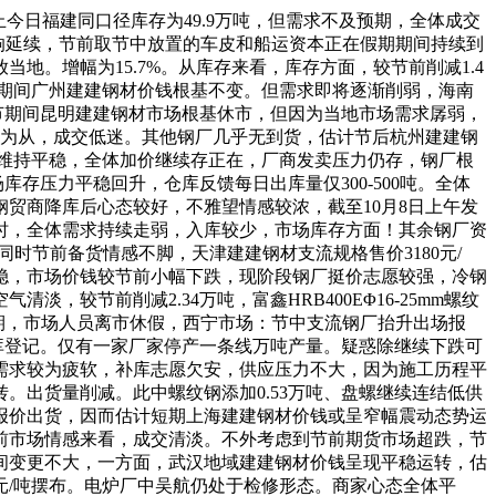
今日福建同口径库存为49.9万吨，但需求不及预期，全体成交
响延续，节前取节中放置的车皮和船运资本正在假期期间持续到
。增幅为15.7%。从库存来看，库存方面，较节前削减1.4
庆期间广州建建钢材价钱根基不变。但需求即将逐渐削弱，海南
节期间昆明建建钢材市场根基休市，但因为当地市场需求孱弱，
办公为从，成交低迷。其他钢厂几乎无到货，估计节后杭州建建钢
量维持平稳，全体加价继续存正在，厂商发卖压力仍存，钢厂根
存压力平稳回升，仓库反馈每日出库量仅300-500吨。全体
贸商降库后心态较好，不雅望情感较浓，截至10月8日上午发
时，全体需求持续走弱，入库较少，市场库存方面！其余钢厂资
同时节前备货情感不脚，天津建建钢材支流规格售价3180元/
稳，市场价钱较节前小幅下跌，现阶段钢厂挺价志愿较强，冷钢
节前削减2.34万吨，富鑫HRB400EΦ16-25mm螺纹
国庆前期，市场人员离市休假，西宁市场：节中支流钢厂抬升出场报
库登记。仅有一家厂家停产一条线万吨产量。疑惑除继续下跌可
需求较为疲软，补库志愿欠安，供应压力不大，因为施工历程平
出货量削减。此中螺纹钢添加0.53万吨、盘螺继续连结低供
报价出货，因而估计短期上海建建钢材价钱或呈窄幅震动态势运
从节前市场情感来看，成交清淡。不外考虑到节前期货市场超跌，节
间变更不大，一方面，武汉地域建建钢材价钱呈现平稳运转，估
元/吨摆布。电炉厂中吴航仍处于检修形态。商家心态全体平