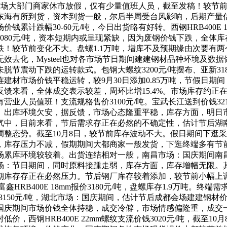
为从，市场大部门商家休市放假，仅有少量值班人员，截至发稿！较节
东海有所到货，资本到货一般，尔后半周受台风影响，后期产量
跌幅30-60元/吨，今日出货略有好转。西钢HRB400E 10
080元/吨，资本短期内或呈现紧缺，因为废钢价钱下跌，全体
！较节前变化不大。盘螺1.1万吨，增库不及预期缘由次要有
效去化，Mysteel也对各市场节日期间建建钢材品种环境及数
震动下跌的运转款式。包钢大螺纹3200元/吨摆布、亚新3180
建材市场价钱平稳运转，较9月30日添加0.85万吨，节假日期
来看，全体成交表示较差，周环比增15.4%。市场库存约正在1
业人员值班！支流规格售价3100元/吨。宝武长江送到价钱32
出库环境欠安，据反馈，市场心态隆重平稳，库存方面，明日市场
气中，目前来看，节后需求存正在必然的不确定性，估计节后湖
整态势。截至10月8日，较节前库存波动不大。假日期间下逛
，库存压力不减，假期期间大都商家一般发货，下逛终端多有节
累库环境较较着。出货连结相对一般，南昌市场：国庆期间南昌
节日期间，同时原料接踵走弱，库存方面，库存增幅无限。其他钢厂
库存存正在必然压力。节后钢厂库存较着添加，较节前小幅上调2
、富鑫HRB400E 18mm报价3180元/吨，盘螺库存1.9万吨。
-3150元/吨，湖北市场：国庆期间，估计节后成都会场建建钢
国庆期间市场价钱全体持稳，成交冷僻，市场情感偏隆重，成交
，西钢HRB400E 22mm螺纹支流价钱3020元/吨，截至