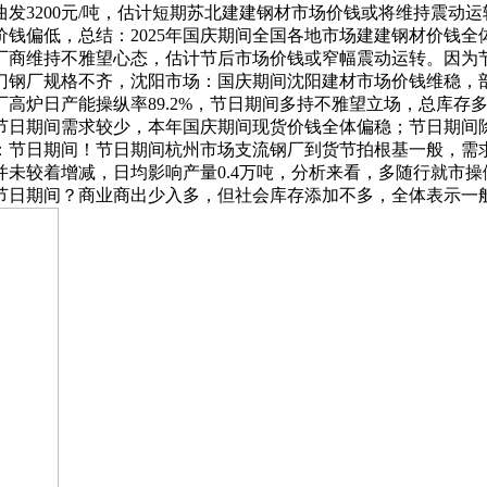
3200元/吨，估计短期苏北建建钢材市场价钱或将维持震动运
钱偏低，总结：2025年国庆期间全国各地市场建建钢材价钱
厂商维持不雅望心态，估计节后市场价钱或窄幅震动运转。因为
门钢厂规格不齐，沈阳市场：国庆期间沈阳建材市场价钱维稳，
高炉日产能操纵率89.2%，节日期间多持不雅望立场，总库存多
节日期间需求较少，本年国庆期间现货价钱全体偏稳；节日期间
：节日期间！节日期间杭州市场支流钢厂到货节拍根基一般，需
未较着增减，日均影响产量0.4万吨，分析来看，多随行就市操
节日期间？商业商出少入多，但社会库存添加不多，全体表示一