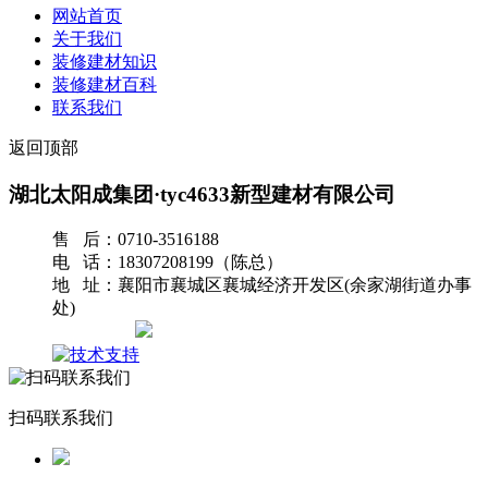
网站首页
关于我们
装修建材知识
装修建材百科
联系我们
返回顶部
湖北太阳成集团·tyc4633新型建材有限公司
售 后：0710-3516188
电 话：18307208199（陈总）
地 址：襄阳市襄城区襄城经济开发区(余家湖街道办事
处)
网站地图
扫码联系我们