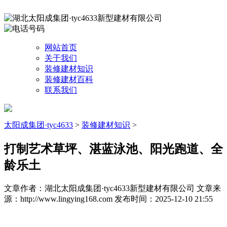
网站首页
关于我们
装修建材知识
装修建材百科
联系我们
太阳成集团·tyc4633
>
装修建材知识
>
打制艺术草坪、湛蓝泳池、阳光跑道、全
龄乐土
文章作者：湖北太阳成集团·tyc4633新型建材有限公司
文章来
源：http://www.lingying168.com
发布时间：2025-12-10 21:55