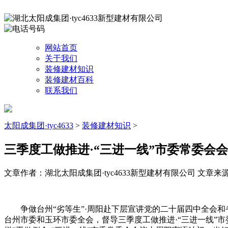
网站首页
关于我们
装修建材知识
装修建材百科
联系我们
太阳成集团·tyc4633
>
装修建材知识
>
三季度工做推进·“三进一线”市委常委会
文章作者：湖北太阳成集团·tyc4633新型建材有限公司
文章来源：h
争做台州“劣等生”·周阳赴下层宣讲党的二十届四中全会和省
台州市委和玉环市委全会，督导三季度工做推进·“三进一线”市