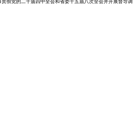
进修贯彻党的二十届四中全会和省委十五届八次全会并开展督导调