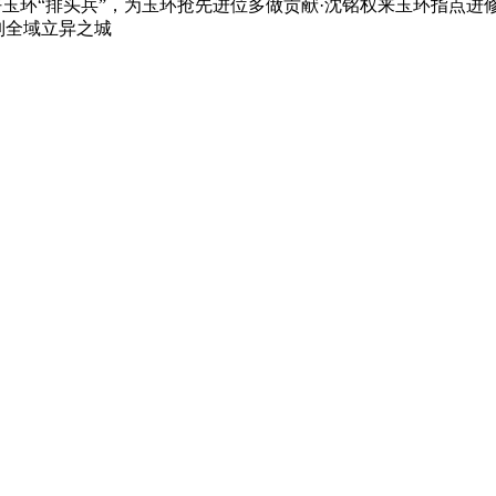
当好玉环“排头兵”，为玉环抢先进位多做贡献·沈铭权来玉环指点
制全域立异之城