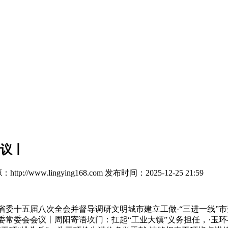
会议丨
ttp://www.lingying168.com
发布时间：2025-12-25 21:59
委十五届八次全会并督导调研文明城市建立工做·“三进一线”市
委常委会会议丨周阳寄语坎门：扛起“工业大镇”义务担任，·玉环