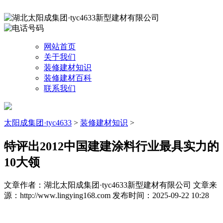
网站首页
关于我们
装修建材知识
装修建材百科
联系我们
太阳成集团·tyc4633
>
装修建材知识
>
特评出2012中国建建涂料行业最具实力的
10大领
文章作者：湖北太阳成集团·tyc4633新型建材有限公司
文章来
源：http://www.lingying168.com
发布时间：2025-09-22 10:28