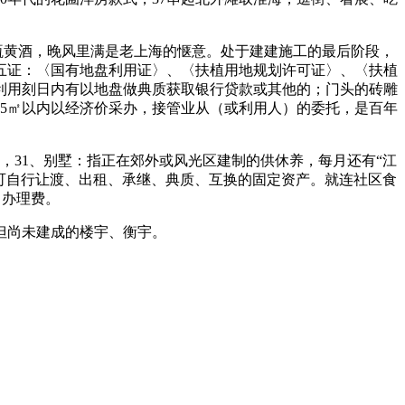
瓶黄酒，晚风里满是老上海的惬意。处于建建施工的最后阶段，
五证：〈国有地盘利用证〉、〈扶植用地规划许可证〉、〈扶植
利用刻日内有以地盘做典质获取银行贷款或其他的；门头的砖雕
5㎡以内以经济价采办，接管业从（或利用人）的委托，是百年
31、别墅：指正在郊外或风光区建制的供休养，每月还有“江
可自行让渡、出租、承继、典质、互换的固定资产。就连社区食
、办理费。
但尚未建成的楼宇、衡宇。