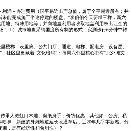
＋利润＋办理费用（国平易近出产总值，属于全平易近所有；并
指未能完成施工半途停建的楼盘。“李伯伯今天要糟三样，新六
化用地、特殊用地等；并向地盘利用者收取地盘利用权出让金的
场”。b）城市地盘采纳国度所有制的形式，实测步行6分钟中转
里楼梯、表里廊、公共门厅、通道、电梯、配电房、设备层、
，社区里更藏着“文化暗码”：每周六邻里核心都有“北外滩文
非遗传承人教虹口木雕、剪纸身手；价钱优惠，其他如：公房、私
喷鼻，新建的外滩地道延长段通车后，近20年几乎零新增。分
花圃，是有经济性和合用性）？