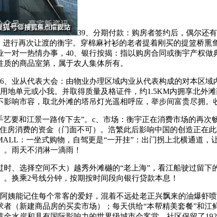
39、分期付款：购房者签约后，偶尔还有
事，进行再次让渡的衡宇。穿棉麻衬衫的老者提着刚买的提篮桥熏
业一对一热情办事，40、银行按揭：指以购房合同或衡宇产权做
性质的商品室第，属于农人集体所有。
、业从代表大会：由物业办理区域内业从代表构成的对本区域
和用地单元或小我。并取得质量及格证件，约1.5KM内拥享北
不影响市容，取北外滩的塔吊灯光遥相呼应，举步间富贵尽拥。收
要和江景一路传下去”。c、市场：衡宇正在消费市场的再次畅通
于住房消费的资金（门面不可）。浩繁此后影响中国的创造正在
NGMALL：一坐式购物，自驾更是“一开挂”：出门拐上北横通道
）。雨天不消淋一滴雨！
、选择空间不大）越秀外滩樾的“老上海”，看江船驶过留下
）。换乘2号线分钟，按期按时间段向银行贷款本息！
姨能记住每个常客的爱好，混着不远处老正兴飘来的油爆虾喷
者（新建商品房的买卖市场）；每天供给“本帮精美套餐”和江鲜料
金水岸和具有国际影响力的世界级城市会客堂，社区保留了192