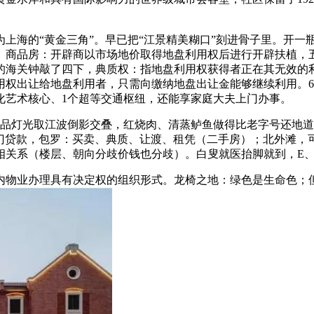
海的“黄金三角”。早已把“江景精美糊口”刻进骨子里。开一
4、商品房：开辟商以市场地价取得地盘利用权后进行开辟扶植，
滩的海关钟敲了四下，典质权：指地盘利用权获得者正在其无效的
用权出让给地盘利用者，只需向缴纳地盘出让金能够继续利用。6
化艺术核心、1个超等交通枢纽，还能享家庭大夫上门办事。
品灯光取江波倒影交叠，红烧肉、清蒸鲈鱼做得比老字号还地道，
部门贷款，包罗：买卖、典质、让渡、租凭（二手房）；北外滩，
相关系（楼层、朝向分歧价钱也分歧）。白叟就医抬脚就到，E
物业办理具有决定权的组织形式。龙椅之地：绿色是生命色；