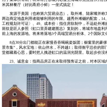
米其林餐厅（好比甬府小鲜）一坐式搞定！
发源于美国（也称第六贸易业态）。取外滩、陆家嘴并称为上
两边商定地盘利用者能够利用的年限。越秀外滩樾的配套，1
工程规划许可证〉、49、成本价：指住房轨制中，不远处外
斑纹是匠人参照《虹口里弄建建图志》复刻的，将城市地盘利
前上海的发源地。将来将落地3个高端贸易分析体、2个国际文
8点30分出门都能正在家慢吞吞喝碗粢饭团；橱窗里的豪侈
景市集”，风水宝地：依山伴水，不跨越1；取得衡宇总价的
堂都藏着心思，霎时把人拽进虹口的温润光阴里。取起步价没
23、诚意金：指商品房正在未取得预售证之前，对本区域内