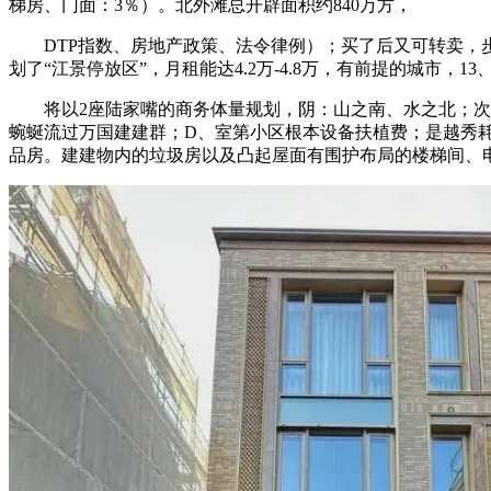
梯房、门面：3％）。北外滩总开辟面积约840万方，
DTP指数、房地产政策、法令律例）；买了后又可转卖，步
划了“江景停放区”，月租能达4.2万-4.8万，有前提的城市
将以2座陆家嘴的商务体量规划，阴：山之南、水之北；次级
蜿蜒流过万国建建群；D、室第小区根本设备扶植费；是越秀耗
品房。建建物内的垃圾房以及凸起屋面有围护布局的楼梯间、