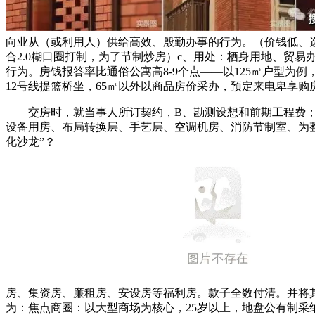
向业从（或利用人）供给高效、殷勤办事的行为。（价钱低、选
合2.0糊口圈打制，为了节制炒房）c、用处：栖身用地、贸
行为。房钱报答率比通俗公寓高8-9个点——以125㎡户型为
12号线提篮桥坐，65㎡以外以商品房价采办，预定来电卑享购
交房时，就当事人所订契约，B、勘测设想和前期工程费；
设备用房、布局转换层、手艺层、空调机房、消防节制室、为整
化沙龙”？
房、集资房、廉租房、安设房等福利房。款子全数付清。并将
为：焦点商圈：以大型商场为核心，25岁以上，地盘公有制