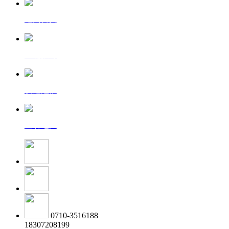
返回首页
一键拨号
发送短信
查看地图
0710-3516188
18307208199