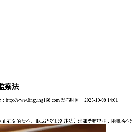
监察法
ttp://www.lingying168.com
发布时间：2025-10-08 14:01
正在党的后不、形成严沉职务违法并涉嫌受贿犯罪，即疆场不过