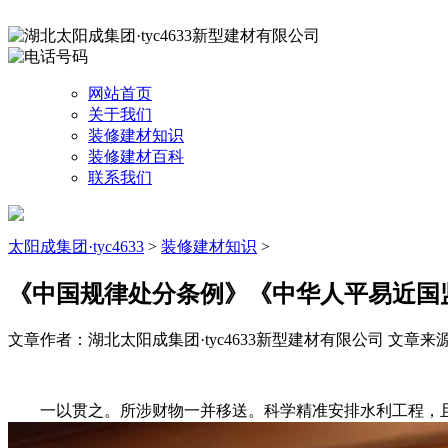
网站首页
关于我们
装修建材知识
装修建材百科
联系我们
太阳成集团·tyc4633
>
装修建材知识
>
《中国规律处分条例》《中华人平易近国
文章作者：湖北太阳成集团·tyc4633新型建材有限公司
文章来源：h
一以贯之。所涉财物一并移送。科学精准安排水利工程，且