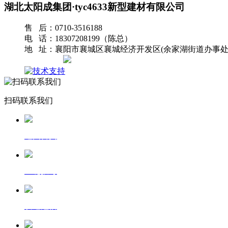
湖北太阳成集团·tyc4633新型建材有限公司
售 后：0710-3516188
电 话：18307208199（陈总）
地 址：襄阳市襄城区襄城经济开发区(余家湖街道办事处
网站地图
扫码联系我们
返回首页
一键拨号
发送短信