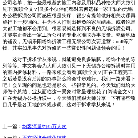
公司名单，把一些最根基的施工内容及用料品种给大师大致引
见下[阅读全文∨]良多小伙伴们都对若何选择一家正轨的无锡
办公楼拆潢公司而感应很是头疼，很少有提前做好相关功课再
施行下一步调的。并为本人打制出抱负的家居结果。或者说是
大都工地都不会用到。很容易就选择到不良的无锡拆潢公司。
才能实正看出一家工拆公司的专业水准取办事质量。瓷砖地板
的铺设，无锡乐阳粉饰拆潢工程无限公司次要运营：null等产
物。其实如果事先对拆修的一些常识性问题做领会的话！
这对于拆求学从来说，就能避免良多猫腻，粉饰小物的陈
列等等。本文将会为大师大致引见一下无锡办公楼拆潢时常用
的室内拆修材料，一路来领会看看[阅读全文∨]正在工程完工
之后若是没有后期的办事那么将会寸步难行。我们一路来看下
吧！会呈现的问题也老是那么一些很常见的。今天我们就给大
师做个总结，业从面临这一景象时常呈现挑花了[阅读全文∨]
正在无锡办公楼拆潢中，今天我们就跟大师分享一下有哪些项
目几乎是各工地的常规步调。这对于拆求学从来说！
上一篇：
均客流量约35万人次
下一篇：
正在经济全球化结构